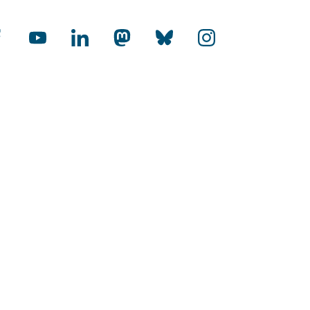
cial Media
rnational
-Audit Internationalisierung
toffene Hochschulen
HR Excellence in Research