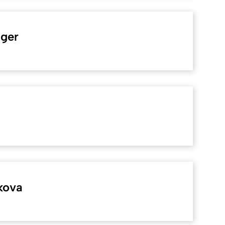
nger
kova