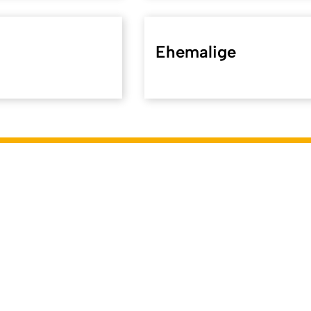
Ehemalige
koeln.de/34655
). Zuletzt geändert am 05.08.2026 | verantwor
dierende
Veranstaltungssysteme
ILIAS
KLIPS