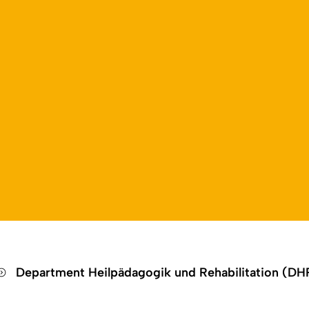
Open language switch
Close menu
Open menu
Department Heilpädagogik und Rehabilitation (D