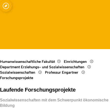
enschaften mit dem
Open quicklink menu
Open language switch
Close menu
Open menu
e Bildung
Humanwissenschaftliche Fakultät
Einrichtungen
Department Erziehungs- und Sozialwissenschaften
Sozialwissenschaften
Professur Engartner
Forschungsprojekte
Laufende Forschungsprojekte
Sozialwissenschaften mit dem Schwerpunkt ökonomische
Bildung