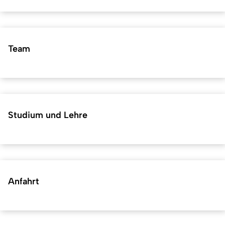
Team
Studium und Lehre
Anfahrt
Kurzadresse (Shortlink) dieser Seite:
41932
(
https://hf.uni-