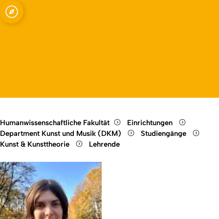
theorie
Open quicklink menu
Open language switch
Close menu
Open menu
Humanwissenschaftliche Fakultät
Einrichtungen
Department Kunst und Musik (DKM)
Studiengänge
Kunst & Kunsttheorie
Lehrende