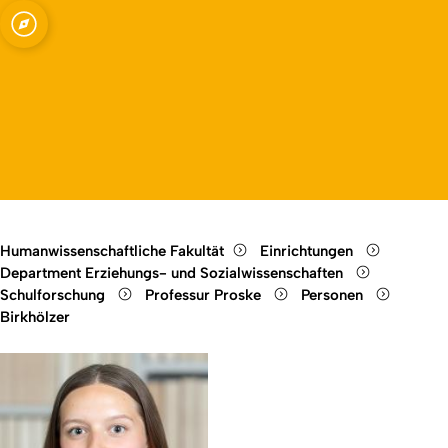
ssenschaften –
Open quicklink menu
hung mit dem
Open language switch
Close menu
Open menu
theorien und
Humanwissenschaftliche Fakultät
Einrichtungen
Department Erziehungs- und Sozialwissenschaften
Schulforschung
Professur Proske
Personen
Birkhölzer