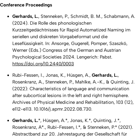
Conference Proceedings
Gerhards, L.
, Stenneken, P., Schmidt, B. M., Schabmann, A.
(2024).
Die Rolle des phonologischen
Kurzzeitgedächtnisses für Rapid Automatized Naming im
seriellen und diskreten Vorgabeformat und die
Leseflüssigkeit.
In: Ansorge, Gugerell, Pomper, Szaszkó,
Werner (Eds.) Congress of the German and Austrian
Psychological Societies 2024. Lengerich: Pabst.
https://doi.org/10.2440/0003
Rubi-Fessen, I., Jonas, K., Hüsgen, A.,
Gerhards, L.
,
Rosenkranz, A., Stenneken, P., Mahlke, A.-K., & Quinting, J.
(2022): Characteristics of language and communication
after subcortical lesions in the left and right hemisphere.
Archives of Physical Medicine and Rehabilitation
, 103 (12),
e112-e113. 10.1016/j.apmr.2022.08.730.
Gerhards, L.
*, Hüsgen, A.*, Jonas, K.*, Quinting, J.*,
Rosenkranz, A*., Rubi-Fessen, I.*, & Stenneken, P.* (2021).
Abstractband zur 20. Jahrestagung der Gesellschaft für