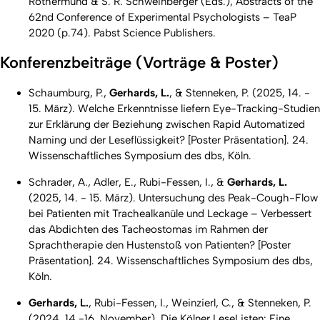
Rothermund & S. R. Schweinberger (Eds.),
Abstracts of the
62nd Conference of Experimental Psychologists – TeaP
2020
(p.74). Pabst Science Publishers.
Konferenzbeiträge (Vorträge & Poster)
Schaumburg, P.,
Gerhards, L.
, & Stenneken, P. (2025, 14. -
15. März).
Welche Erkenntnisse liefern Eye-Tracking-Studien
zur Erklärung der Beziehung zwischen Rapid Automatized
Naming und der Leseflüssigkeit?
[Poster Präsentation]. 24.
Wissenschaftliches Symposium des dbs, Köln.
Schrader, A., Adler, E., Rubi-Fessen, I., &
Gerhards, L.
(2025, 14. - 15. März).
Untersuchung des Peak-Cough-Flow
bei Patienten mit Trachealkanüle und Leckage – Verbessert
das Abdichten des Tacheostomas im Rahmen der
Sprachtherapie den Hustenstoß von Patienten?
[Poster
Präsentation]. 24. Wissenschaftliches Symposium des dbs,
Köln.
Gerhards, L.
, Rubi-Fessen, I., Weinzierl, C., & Stenneken, P.
(2024, 14.-16. November). Die Kölner LeseListen:
Eine