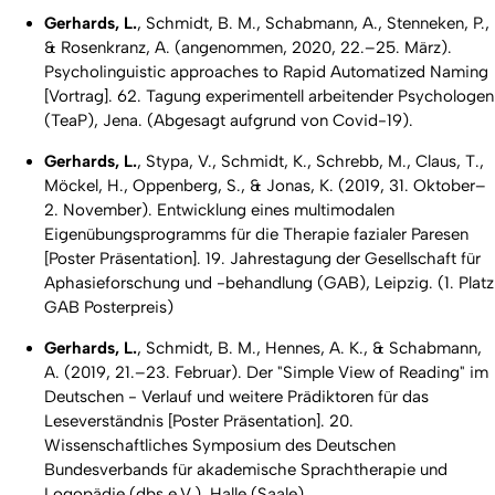
Gerhards, L.
, Schmidt, B. M., Schabmann, A., Stenneken, P.,
& Rosenkranz, A. (angenommen, 2020, 22.–25. März).
Psycholinguistic approaches to Rapid Automatized Naming
[Vortrag]. 62. Tagung experimentell arbeitender Psychologen
(TeaP), Jena. (Abgesagt aufgrund von Covid-19).
Gerhards, L.
, Stypa, V., Schmidt, K., Schrebb, M., Claus, T.,
Möckel, H., Oppenberg, S., & Jonas, K. (2019, 31. Oktober–
2. November).
Entwicklung eines multimodalen
Eigenübungsprogramms für die Therapie fazialer Paresen
[Poster Präsentation]
.
19. Jahrestagung der Gesellschaft für
Aphasieforschung und -behandlung (GAB), Leipzig. (1. Platz
GAB Posterpreis)
Gerhards, L.
, Schmidt, B. M., Hennes, A. K., & Schabmann,
A. (2019, 21.–23. Februar).
Der "Simple View of Reading" im
Deutschen - Verlauf und weitere Prädiktoren für das
Leseverständnis
[Poster Präsentation]
.
20.
Wissenschaftliches Symposium des Deutschen
Bundesverbands für akademische Sprachtherapie und
Logopädie (dbs e.V.), Halle (Saale).