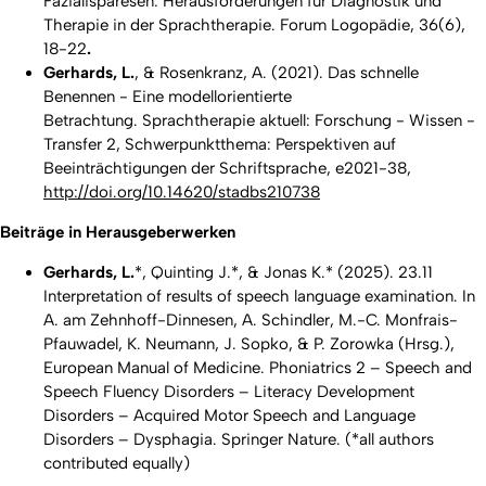
Fazialisparesen: Herausforderungen für Diagnostik und
Therapie in der Sprachtherapie.
Forum Logopädie, 36
(6),
18-22
.
Gerhards, L.
, & Rosenkranz, A. (2021). Das schnelle
Benennen - Eine modellorientierte
Betrachtung.
Sprachtherapie aktuell: Forschung - Wissen -
Transfer 2, Schwerpunktthema: Perspektiven auf
Beeinträchtigungen der Schriftsprache
, e2021-38,
http://doi.org/10.14620/stadbs210738
Beiträge in Herausgeberwerken
Gerhards, L.
*, Quinting J.*, & Jonas K.* (2025). 23.11
Interpretation of results of speech language examination. In
A. am Zehnhoff-Dinnesen, A. Schindler, M.-C. Monfrais-
Pfauwadel, K. Neumann, J. Sopko, & P. Zorowka (Hrsg.),
European Manual of Medicine. Phoniatrics 2 – Speech and
Speech Fluency Disorders – Literacy Development
Disorders – Acquired Motor Speech and Language
Disorders – Dysphagia
. Springer Nature. (*all authors
contributed equally)