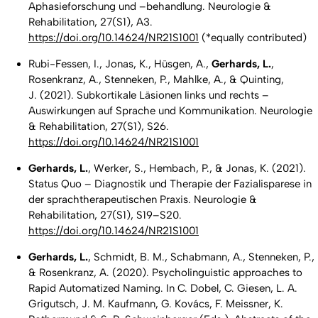
Aphasieforschung und –behandlung.
Neurologie &
Rehabilitation
, 27(S1), A3.
https://doi.org/10.14624/NR21S1001
(*equally contributed)
Rubi-Fessen, I., Jonas, K., Hüsgen, A.,
Gerhards, L.
,
Rosenkranz, A., Stenneken, P., Mahlke, A., & Quinting,
J. (2021). Subkortikale Läsionen links und rechts –
Auswirkungen auf Sprache und Kommunikation.
Neurologie
& Rehabilitation, 27
(S1), S26.
https://doi.org/10.14624/NR21S1001
Gerhards, L.
, Werker, S., Hembach, P., & Jonas, K. (2021).
Status Quo – Diagnostik und Therapie der Fazialisparese in
der sprachtherapeutischen Praxis.
Neurologie &
Rehabilitation, 27
(S1), S19–S20.
https://doi.org/10.14624/NR21S1001
Gerhards, L.
, Schmidt, B. M., Schabmann, A., Stenneken, P.,
& Rosenkranz, A. (2020). Psycholinguistic approaches to
Rapid Automatized Naming. In C. Dobel, C. Giesen, L. A.
Grigutsch, J. M. Kaufmann, G. Kovács, F. Meissner, K.