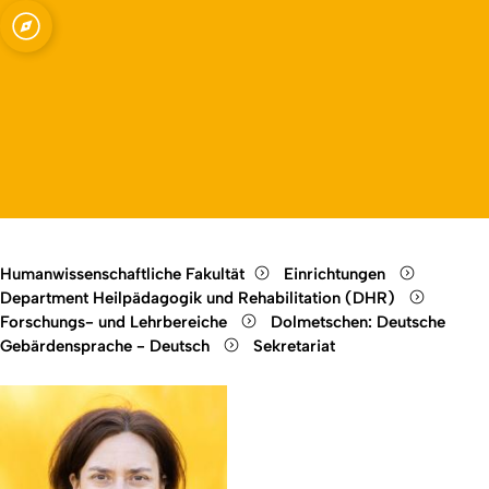
chen
Open quicklink menu
Open language switch
Close menu
Open menu
Humanwissenschaftliche Fakultät
Einrichtungen
Department Heilpädagogik und Rehabilitation (DHR)
Forschungs- und Lehrbereiche
Dolmetschen: Deutsche
Gebärdensprache - Deutsch
Sekretariat