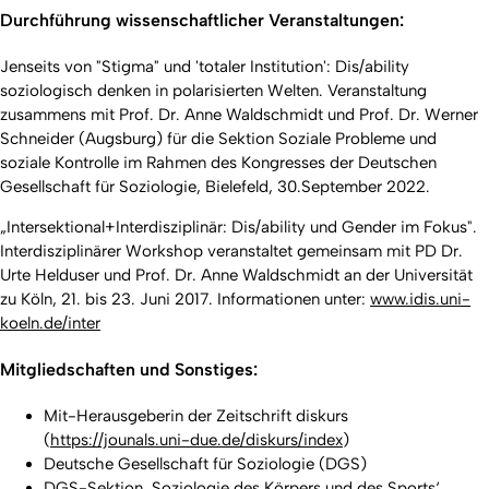
Durchführung wissenschaftlicher Veranstaltungen:
Jenseits von "Stigma" und 'totaler Institution': Dis/ability
soziologisch denken in polarisierten Welten. Veranstaltung
zusammens mit Prof. Dr. Anne Waldschmidt und Prof. Dr. Werner
Schneider (Augsburg) für die Sektion Soziale Probleme und
soziale Kontrolle im Rahmen des Kongresses der Deutschen
Gesellschaft für Soziologie, Bielefeld, 30.September 2022.
„Intersektional+Interdisziplinär: Dis/ability und Gender im Fokus".
Interdisziplinärer Workshop veranstaltet gemeinsam mit PD Dr.
Urte Helduser und Prof. Dr. Anne Waldschmidt an der Universität
zu Köln, 21. bis 23. Juni 2017. Informationen unter:
www.idis.uni-
koeln.de/inter
Mitgliedschaften und Sonstiges:
Mit-Herausgeberin der Zeitschrift diskurs
(
https://jounals.uni-due.de/diskurs/index
)
Deutsche Gesellschaft für Soziologie (DGS)
DGS-Sektion ‚Soziologie des Körpers und des Sports‘