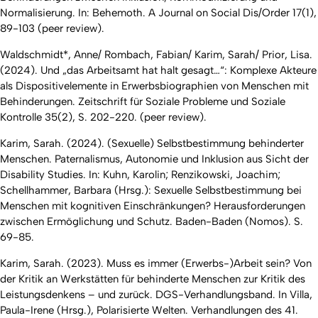
Normalisierung. In: Behemoth. A Journal on Social Dis/Order 17(1),
89-103 (peer review).
Waldschmidt*, Anne/ Rombach, Fabian/ Karim, Sarah/ Prior, Lisa.
(2024). Und „das Arbeitsamt hat halt gesagt…“: Komplexe Akteure
als Dispositivelemente in Erwerbsbiographien von Menschen mit
Behinderungen. Zeitschrift für Soziale Probleme und Soziale
Kontrolle 35(2), S. 202-220. (peer review).
Karim, Sarah. (2024). (Sexuelle) Selbstbestimmung behinderter
Menschen. Paternalismus, Autonomie und Inklusion aus Sicht der
Disability Studies. In: Kuhn, Karolin; Renzikowski, Joachim;
Schellhammer, Barbara (Hrsg.): Sexuelle Selbstbestimmung bei
Menschen mit kognitiven Einschränkungen? Herausforderungen
zwischen Ermöglichung und Schutz. Baden-Baden (Nomos). S.
69-85.
Karim, Sarah. (2023). Muss es immer (Erwerbs-)Arbeit sein? Von
der Kritik an Werkstätten für behinderte Menschen zur Kritik des
Leistungsdenkens – und zurück. DGS-Verhandlungsband. In Villa,
Paula-Irene (Hrsg.), Polarisierte Welten. Verhandlungen des 41.