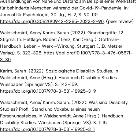
Aushandlungen von Nähe und Distanz am Beispiel einer Werkstatt
für behinderte Menschen während der Covid-19-Pandemie. In:
Journal für Psychologie, 30. Jg., H. 2, S. 90-110.
https://doi.org/10.30820/0942-2285-2022-2-90
. (
peer review
)
Waldschmidt, Anne/ Karim, Sarah (2022). Grundbegriffe: 12.
Stigma. In: Hettlage, Robert / Lenz, Karl (Hrsg.). Goffman-
Handbuch. Leben – Werk –Wirkung. Stuttgart (J.B. Metzler
Verlag). S. 323-328.
https://doi.org/10.1007/978-3-476-05871-
3_30
Karim, Sarah. (2022). Soziologische Disability Studies. In
Waldschmidt, Anne (Hrsg.): Handbuch Disability Studies.
Wiesbaden (Springer VS). S. 143-159.
https://doi.org/10.1007/978-3-531-18925-3_9
Waldschmidt, Anne/ Karim, Sarah. (2022). Was sind Disability
Studies? Profil, Stand und Vokabular eines neuen
Forschungsfeldes. In Waldschmidt, Anne (Hrsg.): Handbuch
Disability Studies. Wiesbaden (Springer VS). S. 1-15.
https://doi.org/10.1007/978-3-531-18925-3_1