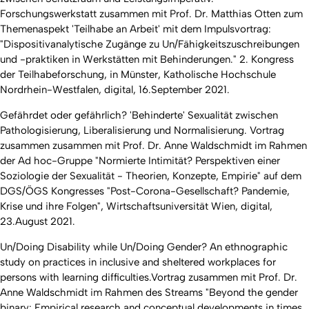
Forschungswerkstatt zusammen mit Prof. Dr. Matthias Otten zum
Themenaspekt 'Teilhabe an Arbeit' mit dem Impulsvortrag:
"Dispositivanalytische Zugänge zu Un/Fähigkeitszuschreibungen
und -praktiken in Werkstätten mit Behinderungen." 2. Kongress
der Teilhabeforschung, in Münster, Katholische Hochschule
Nordrhein-Westfalen, digital, 16.September 2021.
Gefährdet oder gefährlich? 'Behinderte' Sexualität zwischen
Pathologisierung, Liberalisierung und Normalisierung. Vortrag
zusammen zusammen mit Prof. Dr. Anne Waldschmidt im Rahmen
der Ad hoc-Gruppe "Normierte Intimität? Perspektiven einer
Soziologie der Sexualität - Theorien, Konzepte, Empirie" auf dem
DGS/ÖGS Kongresses "Post-Corona-Gesellschaft? Pandemie,
Krise und ihre Folgen", Wirtschaftsuniversität Wien, digital,
23.August 2021.
Un/Doing Disability while Un/Doing Gender? An ethnographic
study on practices in inclusive and sheltered workplaces for
persons with learning difficulties.Vortrag zusammen mit Prof. Dr.
Anne Waldschmidt im Rahmen des Streams "Beyond the gender
binary: Empirical research and conceptual developments in times