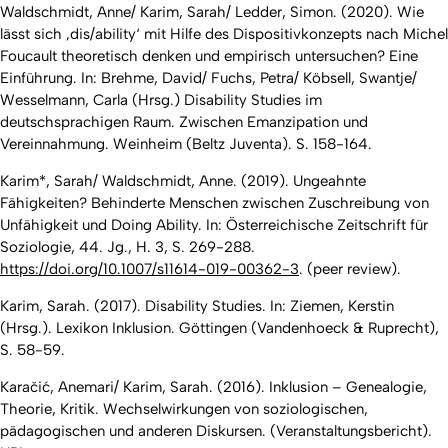
Waldschmidt, Anne/ Karim, Sarah/ Ledder, Simon. (2020). Wie
lässt sich ‚dis/ability‘ mit Hilfe des Dispositivkonzepts nach Michel
Foucault theoretisch denken und empirisch untersuchen? Eine
Einführung. In: Brehme, David/ Fuchs, Petra/ Köbsell, Swantje/
Wesselmann, Carla (Hrsg.) Disability Studies im
deutschsprachigen Raum. Zwischen Emanzipation und
Vereinnahmung. Weinheim (Beltz Juventa). S. 158-164.
Karim*, Sarah/ Waldschmidt, Anne. (2019). Ungeahnte
Fähigkeiten? Behinderte Menschen zwischen Zuschreibung von
Unfähigkeit und Doing Ability. In: Österreichische Zeitschrift für
Soziologie, 44. Jg., H. 3, S. 269-288.
https://doi.org/10.1007/s11614-019-00362-3
. (
peer review
).
Karim, Sarah. (2017). Disability Studies. In: Ziemen, Kerstin
(Hrsg.). Lexikon Inklusion. Göttingen (Vandenhoeck & Ruprecht),
S. 58-59.
Karačić, Anemari/ Karim, Sarah. (2016). Inklusion – Genealogie,
Theorie, Kritik. Wechselwirkungen von soziologischen,
pädagogischen und anderen Diskursen. (Veranstaltungsbericht).