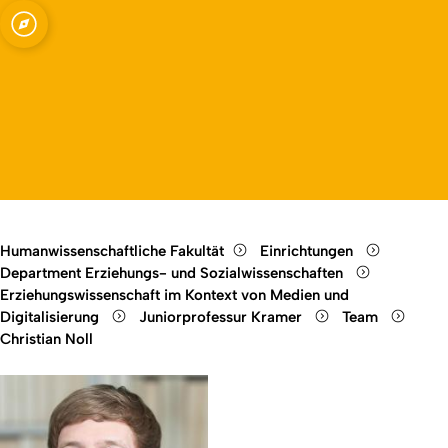
dien und Bildung
Open quicklink menu
Open language switch
Close menu
Open menu
Humanwissenschaftliche Fakultät
Einrichtungen
Department Erziehungs- und Sozialwissenschaften
Erziehungswissenschaft im Kontext von Medien und
Digitalisierung
Juniorprofessur Kramer
Team
Christian Noll