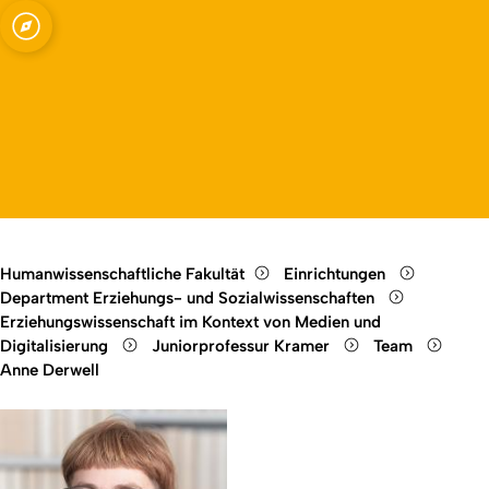
dien und Bildung
Open quicklink menu
Open language switch
Close menu
Open menu
Humanwissenschaftliche Fakultät
Einrichtungen
Department Erziehungs- und Sozialwissenschaften
Erziehungswissenschaft im Kontext von Medien und
Digitalisierung
Juniorprofessur Kramer
Team
Anne Derwell