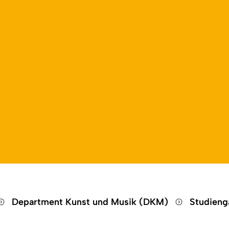
Open language switch
Close menu
Open menu
Department Kunst und Musik (DKM)
Studien