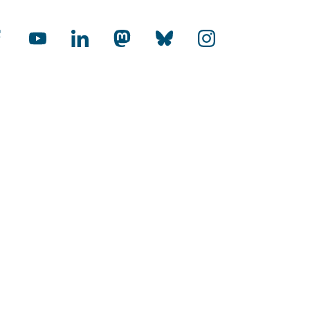
cial Media
rnational
-Audit Internationalisierung
toffene Hochschulen
HR Excellence in Research