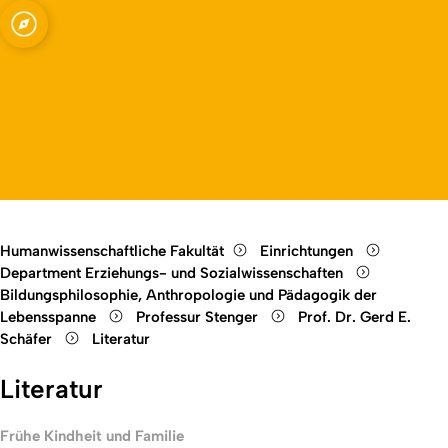
ssenschaften -
Open quicklink menu
Open language switch
Close menu
Open menu
e
Humanwissenschaftliche Fakultät
Einrichtungen
Department Erziehungs- und Sozialwissenschaften
Bildungsphilosophie, Anthropologie und Pädagogik der
Lebensspanne
Professur Stenger
Prof. Dr. Gerd E.
Schäfer
Literatur
Literatur
Frühe Kindheit und Familie