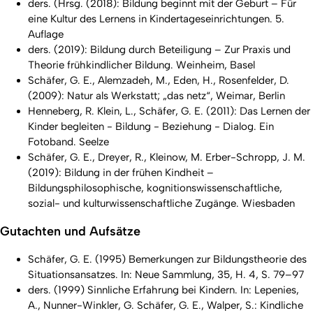
ders. (Hrsg. (2018): Bildung beginnt mit der Geburt – Für
eine Kultur des Lernens in Kindertageseinrichtungen. 5.
Auflage
ders. (2019): Bildung durch Beteiligung – Zur Praxis und
Theorie frühkindlicher Bildung. Weinheim, Basel
Schäfer, G. E., Alemzadeh, M., Eden, H., Rosenfelder, D.
(2009): Natur als Werkstatt; „das netz“, Weimar, Berlin
Henneberg, R. Klein, L., Schäfer, G. E. (2011): Das Lernen der
Kinder begleiten - Bildung - Beziehung - Dialog. Ein
Fotoband. Seelze
Schäfer, G. E., Dreyer, R., Kleinow, M. Erber-Schropp, J. M.
(2019): Bildung in der frühen Kindheit –
Bildungsphilosophische, kognitionswissenschaftliche,
sozial- und kulturwissenschaftliche Zugänge. Wiesbaden
Gutachten und Aufsätze
Schäfer, G. E. (1995) Bemerkungen zur Bildungstheorie des
Situationsansatzes. In: Neue Sammlung, 35, H. 4, S. 79–97
ders. (1999) Sinnliche Erfahrung bei Kindern. In: Lepenies,
A., Nunner-Winkler, G. Schäfer, G. E., Walper, S.: Kindliche