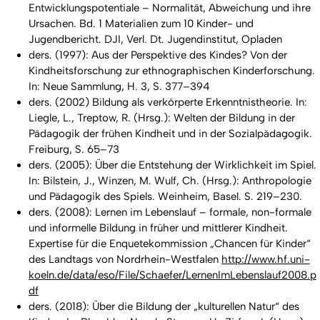
Entwicklungspotentiale – Normalität, Abweichung und ihre
Ursachen. Bd. 1 Materialien zum 10 Kinder- und
Jugendbericht. DJI, Verl. Dt. Jugendinstitut, Opladen
ders. (1997): Aus der Perspektive des Kindes? Von der
Kindheitsforschung zur ethnographischen Kinderforschung.
In: Neue Sammlung, H. 3, S. 377–394
ders. (2002) Bildung als verkörperte Erkenntnistheorie. In:
Liegle, L., Treptow, R. (Hrsg.): Welten der Bildung in der
Pädagogik der frühen Kindheit und in der Sozialpädagogik.
Freiburg, S. 65–73
ders. (2005): Über die Entstehung der Wirklichkeit im Spiel.
In: Bilstein, J., Winzen, M. Wulf, Ch. (Hrsg.): Anthropologie
und Pädagogik des Spiels. Weinheim, Basel. S. 219–230.
ders. (2008): Lernen im Lebenslauf – formale, non-formale
und informelle Bildung in früher und mittlerer Kindheit.
Expertise für die Enquetekommission „Chancen für Kinder“
des Landtags von Nordrhein-Westfalen
http://www.hf.uni-
koeln.de/data/eso/File/Schaefer/LernenImLebenslauf2008.p
df
ders. (2018): Über die Bildung der „kulturellen Natur“ des