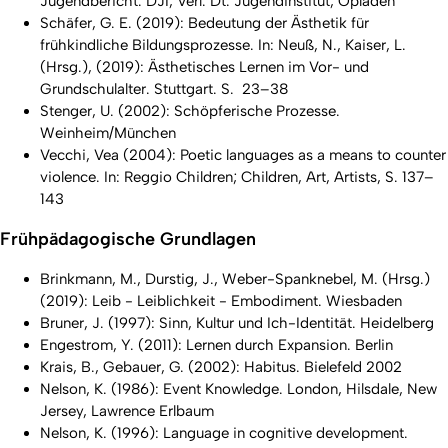
Jugendbericht. DJI, Verl. Dt. Jugendinstitut, Opladen
Schäfer, G. E. (2019): Bedeutung der Ästhetik für
frühkindliche Bildungsprozesse. In: Neuß, N., Kaiser, L.
(Hrsg.), (2019): Ästhetisches Lernen im Vor- und
Grundschulalter. Stuttgart. S. 23–38
Stenger, U. (2002): Schöpferische Prozesse.
Weinheim/München
Vecchi, Vea (2004): Poetic languages as a means to counter
violence. In: Reggio Children; Children, Art, Artists, S. 137–
143
Frühpädagogische Grundlagen
Brinkmann, M., Durstig, J., Weber-Spanknebel, M. (Hrsg.)
(2019): Leib - Leiblichkeit - Embodiment. Wiesbaden
Bruner, J. (1997): Sinn, Kultur und Ich-Identität. Heidelberg
Engestrom, Y. (2011): Lernen durch Expansion. Berlin
Krais, B., Gebauer, G. (2002): Habitus. Bielefeld 2002
Nelson, K. (1986): Event Knowledge. London, Hilsdale, New
Jersey, Lawrence Erlbaum
Nelson, K. (1996): Language in cognitive development.