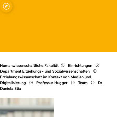
agogik und
Open quicklink menu
Open language switch
Close menu
Open menu
Humanwissenschaftliche Fakultät
Einrichtungen
Department Erziehungs- und Sozialwissenschaften
Erziehungswissenschaft im Kontext von Medien und
Digitalisierung
Professur Hugger
Team
Dr.
Daniela Stix