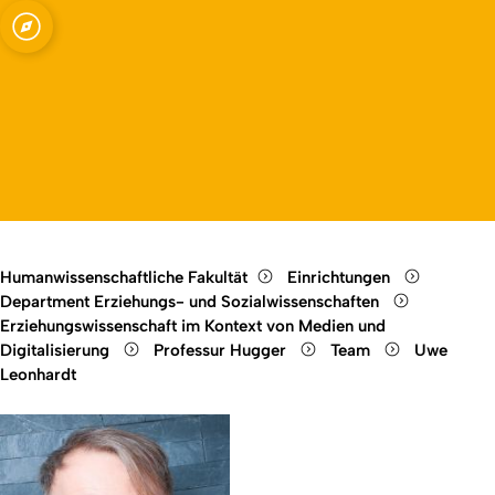
agogik und
Open quicklink menu
Open language switch
Close menu
Open menu
Humanwissenschaftliche Fakultät
Einrichtungen
Department Erziehungs- und Sozialwissenschaften
Erziehungswissenschaft im Kontext von Medien und
Digitalisierung
Professur Hugger
Team
Uwe
Leonhardt