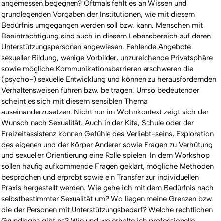
angemessen begegnen? Oftmals fehlt es an Wissen und
grundlegenden Vorgaben der Institutionen, wie mit diesem
Bedürfnis umgegangen werden soll bzw. kann. Menschen mit
Beeinträchtigung sind auch in diesem Lebensbereich auf deren
Unterstützungspersonen angewiesen. Fehlende Angebote
sexueller Bildung, wenige Vorbilder, unzureichende Privatsphäre
sowie mögliche Kommunikationsbarrieren erschweren die
(psycho-) sexuelle Entwicklung und können zu herausfordernden
Verhaltensweisen führen bzw. beitragen. Umso bedeutender
scheint es sich mit diesem sensiblen Thema
auseinanderzusetzen. Nicht nur im Wohnkontext zeigt sich der
Wunsch nach Sexualität. Auch in der Kita, Schule oder der
Freizeitassistenz können Gefühle des Verliebt-seins, Exploration
des eigenen und der Körper Anderer sowie Fragen zu Verhütung
und sexueller Orientierung eine Rolle spielen. In dem Workshop
sollen häufig aufkommende Fragen geklärt, mögliche Methoden
besprochen und erprobt sowie ein Transfer zur individuellen
Praxis hergestellt werden. Wie gehe ich mit dem Bedürfnis nach
selbstbestimmter Sexualität um? Wo liegen meine Grenzen bzw.
die der Personen mit Unterstützungsbedarf? Welche rechtlichen
Grundlagen gibt es? Wie und wo erhalte ich professionelle