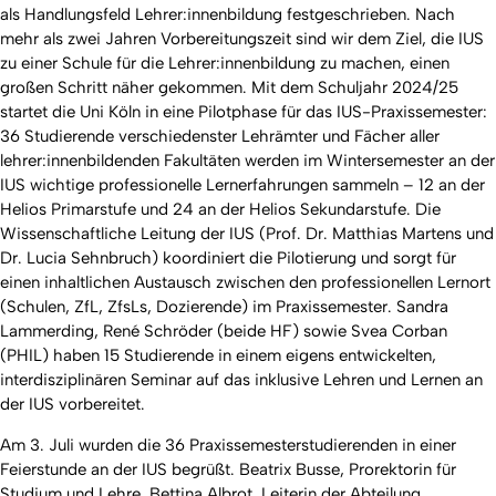
als Handlungsfeld Lehrer:innenbildung festgeschrieben. Nach
mehr als zwei Jahren Vorbereitungszeit sind wir dem Ziel, die IUS
zu einer Schule für die Lehrer:innenbildung zu machen, einen
großen Schritt näher gekommen. Mit dem Schuljahr 2024/25
startet die Uni Köln in eine Pilotphase für das IUS-Praxissemester:
36 Studierende verschiedenster Lehrämter und Fächer aller
lehrer:innenbildenden Fakultäten werden im Wintersemester an der
IUS wichtige professionelle Lernerfahrungen sammeln – 12 an der
Helios Primarstufe und 24 an der Helios Sekundarstufe. Die
Wissenschaftliche Leitung der IUS (Prof. Dr. Matthias Martens und
Dr. Lucia Sehnbruch) koordiniert die Pilotierung und sorgt für
einen inhaltlichen Austausch zwischen den professionellen Lernort
(Schulen, ZfL, ZfsLs, Dozierende) im Praxissemester. Sandra
Lammerding, René Schröder (beide HF) sowie Svea Corban
(PHIL) haben 15 Studierende in einem eigens entwickelten,
interdisziplinären Seminar auf das inklusive Lehren und Lernen an
der IUS vorbereitet.
Am 3. Juli wurden die 36 Praxissemesterstudierenden in einer
Feierstunde an der IUS begrüßt. Beatrix Busse, Prorektorin für
Studium und Lehre, Bettina Albrot, Leiterin der Abteilung