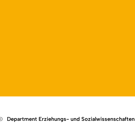
ildung
Open language switch
Close menu
Open menu
Department Erziehungs- und Sozialwissenschafte