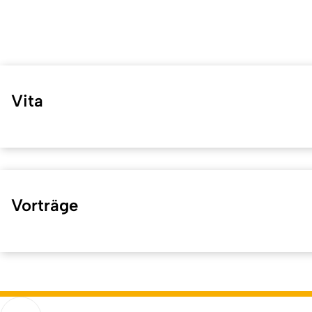
Vita
Vorträge
Kurzadresse (Shortlink) dieser Seite:
42442
(
https://hf.uni-