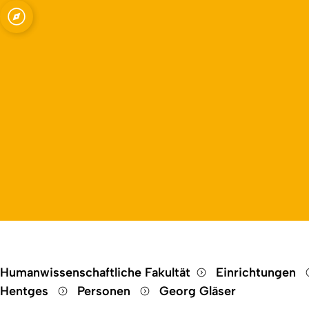
Open quicklink menu
schaft, Bildungspolitik und politische B
Humanwissenschaftliche Fakultät
Einrichtungen
Hentges
Personen
Georg Gläser