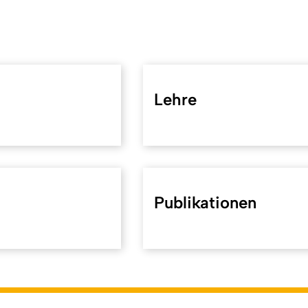
Lehre
Publikationen
koeln.de/42442
). Zuletzt geändert am 27.03.2026 | verantwort