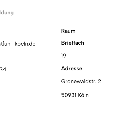
ildung
Raum
Brieffach
at]uni-koeln.de
19
Adresse
034
Gronewaldstr. 2
50931 Köln