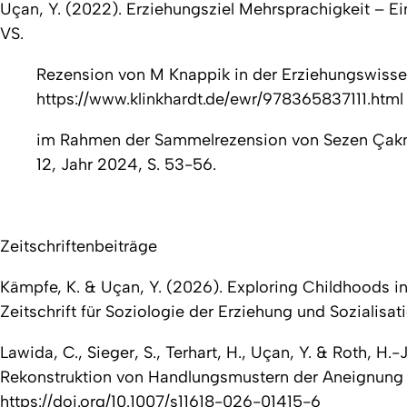
Uçan, Y. (2022).
Erziehungsziel Mehrsprachigkeit – Ein
VS
.
Rezension von M Knappik in der
Erziehungswisse
https://www.klinkhardt.de/ewr/978365837111.html
im Rahmen der Sammelrezension von Sezen Ça
12, Jahr 2024, S. 53-56.
Zeitschriftenbeiträge
Kämpfe, K. & Uçan, Y. (2026). Exploring Childhoods i
Zeitschrift für Soziologie der Erziehung und Sozialisat
Lawida, C., Sieger, S., Terhart, H., Uçan, Y. & Roth, 
Rekonstruktion von Handlungsmustern der Aneignung au
https://doi.org/10.1007/s11618-026-01415-6