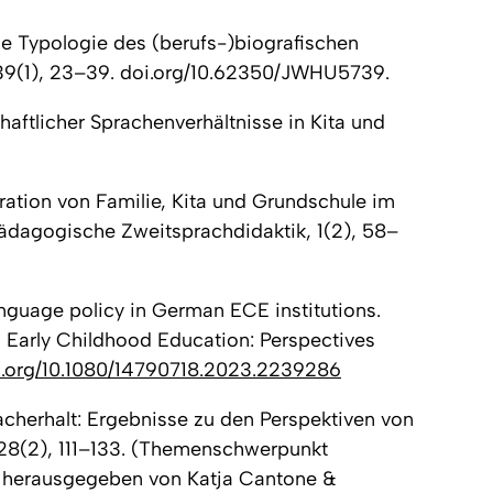
Eine Typologie des (berufs-)biografischen
39
(1)
,
23–39
. doi.org/10.62350/JWHU5739.
aftlicher Sprachenverhältnisse in Kita und
ration von Familie, Kita und Grundschule im
spädagogische Zweitsprachdidaktik,
1
(2), 58–
nguage policy in German ECE institutions.
n Early Childhood Education: Perspectives
oi.org/10.1080/14790718.2023.2239286
acherhalt: Ergebnisse zu den Perspektiven von
 28
(2), 111–133. (Themenschwerpunkt
", herausgegeben von Katja Cantone &