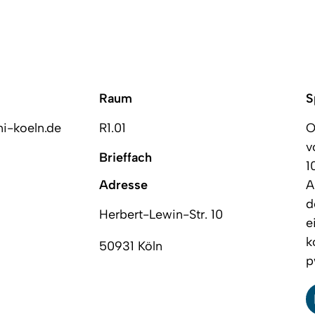
Raum
S
ni-koeln.de
R1.01
O
v
Brieffach
1
Adresse
A
d
Herbert-Lewin-Str. 10
e
k
50931 Köln
p