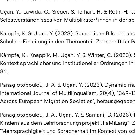
Uçan, Y., Lawida, C., Sieger, S. Terhart, H. & Roth, H.-
Selbstverständnisses von Multiplikator*innen in der s
Kämpfe, K. & Uçan, Y. (2023). Sprachliche Bildung un
Schule – Einleitung in den Thementeil.
Zeitschrift für
Kämpfe, K., Knappik, M, Uçan, Y. & Winter, C. (2023).
Kontext sprachlicher und institutioneller Ordnungen in
86.
Panagiotopoulou, J. A. & Uçan, Y. (2023).
Dynamic mul
International Journal of Multilingualism, 20
(4), 1369-1
Across European Migration Societies", herausgegeb
Panagiotopoulou, J. A., Uçan, Y. & Samani, D. (2023)
Kindern aus dem Lehrforschungsprojekt „FaMiLang“.
Z
"Mehrsprachigkeit und Spracherhalt im Kontext von sc