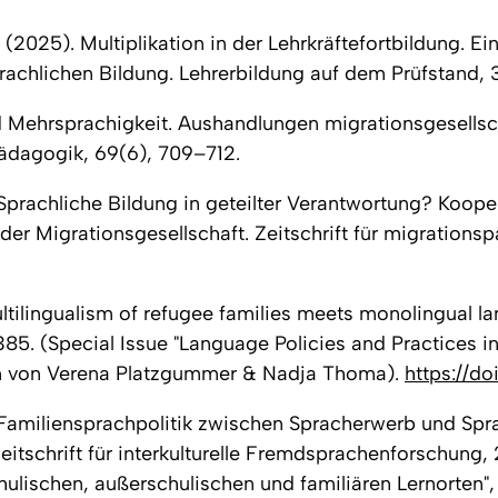
J. (2025). Multiplikation in der Lehrkräftefortbildung. 
prachlichen Bildung.
Lehrerbildung auf dem Prüfstand, 
d Mehrsprachigkeit. Aushandlungen migrationsgesellsch
 Pädagogik, 69
(6), 709–712.
 Sprachliche Bildung in geteilter Verantwortung? Koope
 der Migrationsgesellschaft.
Zeitschrift für migration
tilingualism of refugee families meets monolingual la
385.
(Special Issue "Language Policies and Practices i
en von Verena Platzgummer & Nadja Thoma).
https://d
. Familiensprachpolitik zwischen Spracherwerb und Spr
eitschrift für interkulturelle Fremdsprachenforschung,
hulischen, außerschulischen und familiären Lernorten