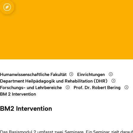
hen mit
Open quicklink menu
Open language switch
Close menu
Open menu
igungen
Humanwissenschaftliche Fakultät
Einrichtungen
Department Heilpädagogik und Rehabilitation (DHR)
Forschungs- und Lehrbereiche
Prof. Dr. Robert Bering
BM 2 Intervention
BM2 Intervention
Das Basismodul 2 umfasst zwei Seminare. Ein Seminar zielt darauf