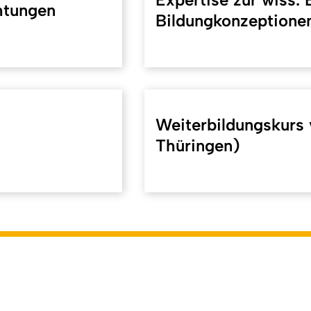
htungen
Bildungkonzeptionen
Weiterbildungskurs 
Thüringen)
koeln.de/40964
). Zuletzt geändert am 19.04.2026 | verantwort