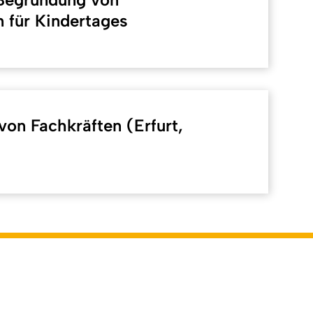
 für Kindertages
von Fachkräften (Erfurt,
Back to top
lich: Online-Redaktion