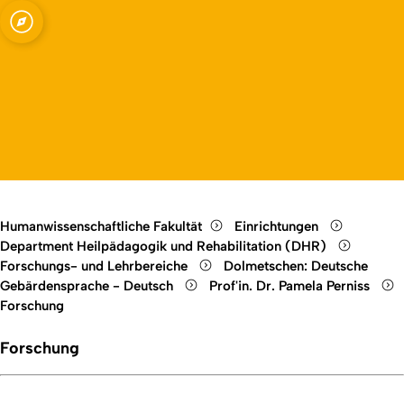
chen
Open quicklink menu
Open language switch
Close menu
Open menu
Humanwissenschaftliche Fakultät
Einrichtungen
Department Heilpädagogik und Rehabilitation (DHR)
Forschungs- und Lehrbereiche
Dolmetschen: Deutsche
Gebärdensprache - Deutsch
Prof'in. Dr. Pamela Perniss
Forschung
Forschung