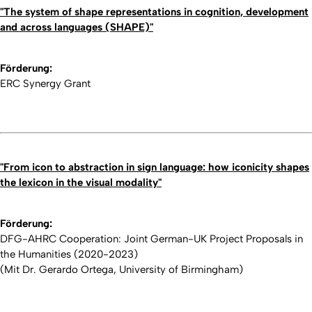
"The system of shape representations in cognition, development
and across languages (
SHAPE)"
Förderung:
ERC Synergy Grant
"From icon to abstraction in sign language: how iconicity shapes
the lexicon in the visual modality"
Förderung:
DFG-AHRC Cooperation: Joint German-UK Project Proposals in
the Humanities (2020-2023)
(Mit Dr. Gerardo Ortega, University of Birmingham)