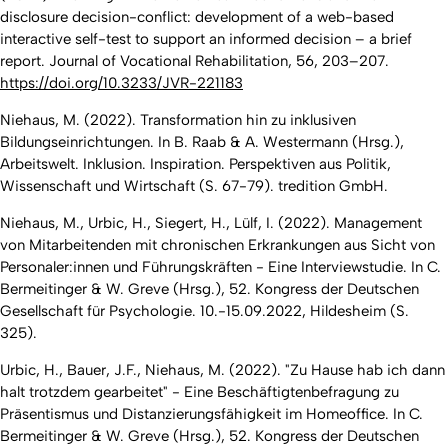
disclosure decision-conflict: development of a web-based
interactive self-test to support an informed decision – a brief
report.
Journal of Vocational Rehabilitation,
56, 203–207.
https://doi.org/10.3233/JVR-221183
Niehaus, M. (2022). Transformation hin zu inklusiven
Bildungseinrichtungen. In B. Raab & A. Westermann (Hrsg.),
Arbeitswelt. Inklusion. Inspiration. Perspektiven aus Politik,
Wissenschaft und Wirtschaft
(S. 67-79). tredition GmbH.
Niehaus, M., Urbic, H., Siegert, H., Lülf, I. (2022).
Management
von Mitarbeitenden mit chronischen Erkrankungen aus Sicht von
Personaler:innen und Führungskräften - Eine Interviewstudie.
In C.
Bermeitinger & W. Greve (Hrsg.), 52. Kongress der Deutschen
Gesellschaft für Psychologie. 10.-15.09.2022, Hildesheim (S.
325).
Urbic, H., Bauer, J.F., Niehaus, M. (2022).
"Zu Hause hab ich dann
halt trotzdem gearbeitet" - Eine Beschäftigtenbefragung zu
Präsentismus und Distanzierungsfähigkeit im Homeoffice.
In C.
Bermeitinger & W. Greve (Hrsg.), 52. Kongress der Deutschen