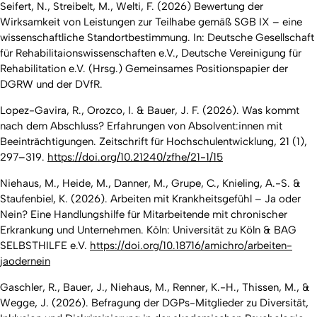
Seifert, N., Streibelt, M., Welti, F. (2026) Bewertung der
Wirksamkeit von Leistungen zur Teilhabe gemäß SGB IX – eine
wissenschaftliche Standortbestimmung. In: Deutsche Gesellschaft
für Rehabilitaionswissenschaften e.V., Deutsche Vereinigung für
Rehabilitation e.V. (Hrsg.) Gemeinsames Positionspapier der
DGRW und der DVfR.
Lopez-Gavira, R., Orozco, I. & Bauer, J. F. (2026). Was kommt
nach dem Abschluss? Erfahrungen von Absolvent:innen mit
Beeinträchtigungen. Zeitschrift für Hochschulentwicklung, 21 (1),
297–319.
https://doi.org/10.21240/zfhe/21-1/15
Niehaus, M., Heide, M., Danner, M., Grupe, C., Knieling, A.-S. &
Staufenbiel, K. (2026). Arbeiten mit Krankheitsgefühl – Ja oder
Nein? Eine Handlungshilfe für Mitarbeitende mit chronischer
Erkrankung und Unternehmen. Köln: Universität zu Köln & BAG
SELBSTHILFE e.V.
https://doi.org/10.18716/amichro/arbeiten-
jaodernein
Gaschler, R., Bauer, J., Niehaus, M., Renner, K.-H., Thissen, M., &
Wegge, J. (2026).
Befragung der DGPs-Mitglieder zu Diversität,