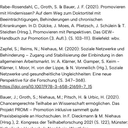
Rabe-Rosendahl, C., Groth, S. & Bauer, J. F. (2021). Promovieren
mit Hindernissen? Auf dem Weg zum Doktortitel mit
Beeinträchtigungen, Behinderungen und chronischen
Erkrankungen. In D. Dülcke, J. Moes, A. Plietzsch, J. Schülein & T.
Steidten (Hrsg.),
Promovieren mit Perspektiven. Das GEW-
Handbuch zur Promotion
(3. Aufl.). (S. 103-111). Bielefeld: wbv.
Zapfel, S.; Reims, N.; Niehaus, M. (2020): Soziale Netzwerke und
Behinderung – Zugang und Stabilisierung der Einbindung in den
allgemeinen Arbeitsmarkt. In: A. Klärner, M. Gamper, S. Keim -
Klärner, I. Moor, H. von der Lippe, & N. Vonneilich (Hg.),
Soziale
Netzwerke und gesundheitliche Ungleichheiten: Eine neue
Perspektive für die Forschung
(S. 347–368).
https://doi.org/10.1007/978-3-658-21659-7_15
Bauer, J.; Groth, S.; Niehaus, M.; Pitsch, H. & Urbic, H. (2021).
Chancengerechte Teilhabe an Wissenschaft ermöglichen. Das
Projekt PROMI – Promotion inklusive sammelt gute
Praxisbeispiele an Hochschulen.
In F. Dieckmann & M. Niehaus
(Hrsg.), 2. Kongress der Teilhabeforschung 2021 (S. 122), Münster: