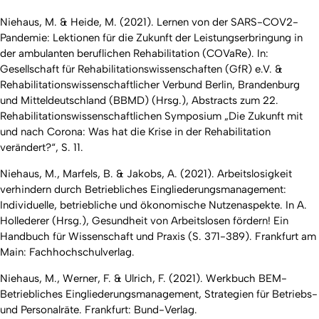
Niehaus, M. & Heide, M. (2021). Lernen von der SARS-COV2-
Pandemie: Lektionen für die Zukunft der Leistungserbringung in
der ambulanten beruflichen Rehabilitation (COVaRe). In:
Gesellschaft für Rehabilitationswissenschaften (GfR) e.V. &
Rehabilitationswissenschaftlicher Verbund Berlin, Brandenburg
und Mitteldeutschland (BBMD) (Hrsg.),
Abstracts zum 22.
Rehabilitationswissenschaftlichen Symposium „Die Zukunft mit
und nach Corona: Was hat die Krise in der Rehabilitation
verändert?“
, S. 11.
Niehaus, M., Marfels, B. & Jakobs, A. (2021). Arbeitslosigkeit
verhindern durch Betriebliches Eingliederungsmanagement:
Individuelle, betriebliche und ökonomische Nutzenaspekte. In A.
Hollederer (Hrsg.),
Gesundheit von Arbeitslosen fördern! Ein
Handbuch für Wissenschaft und Praxis
(S. 371-389). Frankfurt am
Main: Fachhochschulverlag.
Niehaus, M., Werner, F. & Ulrich, F. (2021).
Werkbuch BEM-
Betriebliches Eingliederungsmanagement, Strategien für Betriebs-
und Personalräte
. Frankfurt: Bund-Verlag.