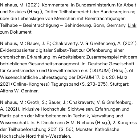
Niehaus, M. (2021). Kommentare. In Bundesministerium für Arbeit
und Soziales (Hrsg.), Dritter Teilhabebericht der Bundesregierung
über die Lebenslagen von Menschen mit Beeinträchtigungen.
Teilhabe – Beeinträchtigung – Behinderung. Bonn, Germany.
Link
zum Dokument
Niehaus, M.; Bauer, J. F.; Chakraverty, V. & Greifenberg, A. (2021).
Evidenzbasierter digitaler Selbst-Test zur Offenbarung einer
chronischen Erkrankung im Arbeitsleben: Zusammenspiel mit dem
betrieblichen Gesundheitsmanagment. In: Deutsche Gesellschaft
für Arbeitsmedizin und Umweltmedizin e.V. (DGAUM) (Hrsg.),
61.
Wissenschaftliche Jahrestagung der DGAUM 17. bis 20. März
2021 (Online-Kongress) Tagungsband
(S. 273-275), Stuttgart:
Alfons W. Gentner.
Niehaus, M.; Groth, S.; Bauer, J.; Chakraverty, V. & Greifenberg,
A. (2021). Inklusive Hochschule: Sichtweisen, Erfahrungen und
Partizipation der Mitarbeitenden in Technik, Verwaltung und
Wissenschaft. In: F. Dieckmann & M. Niehaus (Hrsg.),
2. Kongress
der Teilhabeforschung 2021
(S. 56), Münster: Katholische
Hochschule Nordrhein-Westfalen.