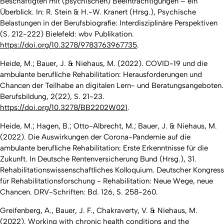
Beschäftigten mit (psychischen) Beeinträchtigungen – ein
Überblick. In: R. Stein & H.-W. Kranert (Hrsg.),
Psychische
Belastungen in der Berufsbiografie: Interdisziplinäre Perspektiven
(S. 212-222) Bielefeld: wbv Publikation.
https://doi.org/10.3278/9783763967735
.
Heide, M.; Bauer, J. & Niehaus, M. (2022). COVID-19 und die
ambulante berufliche Rehabilitation: Herausforderungen und
Chancen der Teilhabe an digitalen Lern- und Beratungsangeboten.
Berufsbildung, 2(22), S. 21-23.
https://doi.org/10.3278/BB2202W021
.
Heide, M.; Hagen, B.; Otto-Albrecht, M.; Bauer, J. & Niehaus, M.
(2022). Die Auswirkungen der Corona-Pandemie auf die
ambulante berufliche Rehabilitation: Erste Erkenntnisse für die
Zukunft. In Deutsche Rentenversicherung Bund (Hrsg.), 31.
Rehabilitationswissenschaftliches Kolloquium. Deutscher Kongress
für Rehabilitationsforschung - Rehabilitation: Neue Wege, neue
Chancen. DRV-Schriften: Bd. 126, S. 258-260.
Greifenberg, A., Bauer, J. F., Chakraverty, V. & Niehaus, M.
(2022). Working with chronic health conditions and the