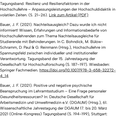
Tagungsband. Resilienz und Resilienzfaktoren in der
Hochschullehre – Anpassungsleistungen der Hochschuldidaktik in
volatilen Zeiten.
(S. 21–26).
Link zum Artikel (PDF)
Bauer, J. F. (2021). Nachteilsausgleich? Dazu wurde ich nicht
informiert! Wissen, Erfahrungen und Informationsbedarfe von
Hochschullehrenden zum Thema Nachteilsausgleiche für
Studierende mit Behinderungen. In C. Bohndick, M. Bülow-
Schramm, D. Paul & G. Reinmann (Hrsg.),
Hochschullehre im
Spannungsfeld zwischen individueller und institutioneller
Verantwortung. Tagungsband der 15. Jahrestagung der
Gesellschaft für Hochschulforschung
(S. 187–197). Wiesbaden:
Springer Fachmedien.
https://doi.org/10.1007/978-3-658-32272-
4_14
Bauer, J. F. (2021). Positive und negative psychische
Beanspruchung im Lehramtsstudium – Eine Frage personaler
Gesundheitsressourcen? In: Deutsche Gesellschaft für
Arbeitsmedizin und Umweltmedizin e.V. (DGAUM) (Hrsg.),
61.
Wissenschaftliche Jahrestagung der DGAUM 17. bis 20. März
2021 (Online-Kongress) Tagungsband
(S. 194-199), Stuttgart: