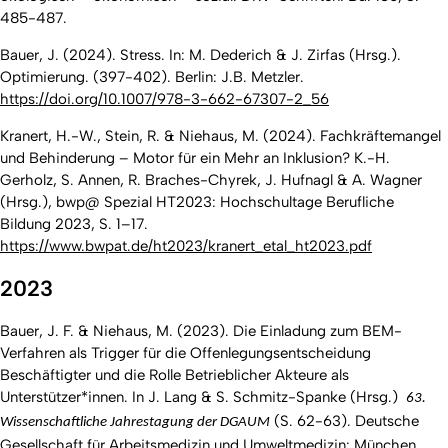
485-487.
Bauer, J. (2024). Stress. In: M. Dederich & J. Zirfas (Hrsg.).
Optimierung. (397-402). Berlin: J.B. Metzler.
https://doi.org/10.1007/978-3-662-67307-2_56
Kranert, H.-W., Stein, R. & Niehaus, M. (2024). Fachkräftemangel
und Behinderung – Motor für ein Mehr an Inklusion? K.-H.
Gerholz, S. Annen, R. Braches-Chyrek, J. Hufnagl & A. Wagner
(Hrsg.), bwp@ Spezial HT2023: Hochschultage Berufliche
Bildung 2023, S. 1–17.
https://www.bwpat.de/ht2023/kranert_etal_ht2023.pdf
2023
Bauer, J. F. & Niehaus, M. (2023). Die Einladung zum BEM-
Verfahren als Trigger für die Offenlegungsentscheidung
Beschäftigter und die Rolle Betrieblicher Akteure als
Unterstützer*innen. In J. Lang & S. Schmitz-Spanke (Hrsg.)
63.
(S. 62-63). Deutsche
Wissenschaftliche Jahrestagung der DGAUM
Gesellschaft für Arbeitsmedizin und Umweltmedizin: München.