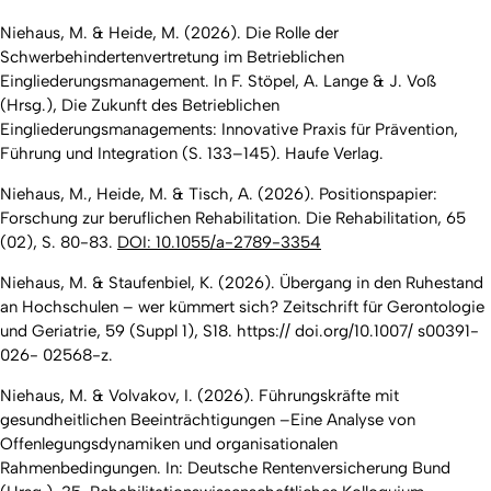
Niehaus, M. & Heide, M. (2026). Die Rolle der
Schwerbehindertenvertretung im Betrieblichen
Eingliederungsmanagement. In F. Stöpel, A. Lange & J. Voß
(Hrsg.),
Die Zukunft des Betrieblichen
Eingliederungsmanagements: Innovative Praxis für Prävention,
Führung und Integration
(S. 133–145). Haufe Verlag.
Niehaus, M., Heide, M. & Tisch, A. (2026). Positionspapier:
Forschung zur beruflichen Rehabilitation. Die Rehabilitation, 65
(02), S. 80-83.
DOI: 10.1055/a-2789-3354
Niehaus, M. & Staufenbiel, K. (2026). Übergang in den Ruhestand
an Hochschulen – wer kümmert sich? Zeitschrift für Gerontologie
und Geriatrie, 59 (Suppl 1), S18. https:// doi.org/10.1007/ s00391-
026- 02568-z.
Niehaus, M. & Volvakov, I. (2026). Führungskräfte mit
gesundheitlichen Beeinträchtigungen –Eine Analyse von
Offenlegungsdynamiken und organisationalen
Rahmenbedingungen. In: Deutsche Rentenversicherung Bund