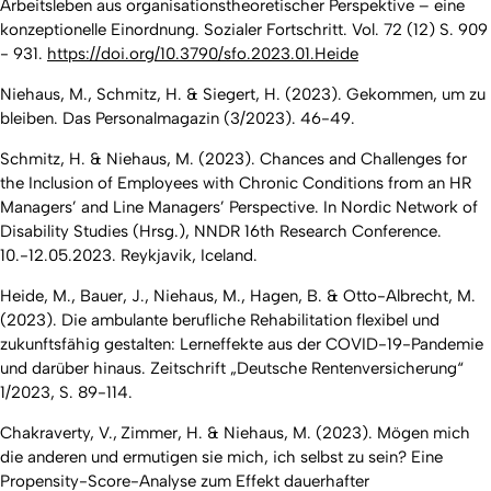
Arbeitsleben aus organisationstheoretischer Perspektive – eine
konzeptionelle Einordnung. Sozialer Fortschritt. Vol. 72 (12) S. 909
- 931.
https://doi.org/10.3790/sfo.2023.01.Heide
Niehaus, M., Schmitz, H. & Siegert, H. (2023). Gekommen, um zu
bleiben.
Das Personalmagazin (3/2023)
. 46-49.
Schmitz, H. & Niehaus, M. (2023).
Chances and Challenges for
the Inclusion of Employees with Chronic Conditions from an HR
Managers’ and Line Managers’ Perspective
. In Nordic Network of
Disability Studies (Hrsg.), NNDR 16th Research Conference.
10.-12.05.2023. Reykjavik, Iceland.
Heide, M., Bauer, J., Niehaus, M., Hagen, B. & Otto-Albrecht, M.
(2023).
Die ambulante berufliche Rehabilitation flexibel und
zukunftsfähig gestalten: Lerneffekte aus der COVID-19-Pandemie
und darüber hinaus.
Zeitschrift „Deutsche Rentenversicherung“
1/2023, S. 89-114.
Chakraverty, V., Zimmer, H. & Niehaus, M. (2023). Mögen mich
die anderen und ermutigen sie mich, ich selbst zu sein? Eine
Propensity-Score-Analyse zum Effekt dauerhafter