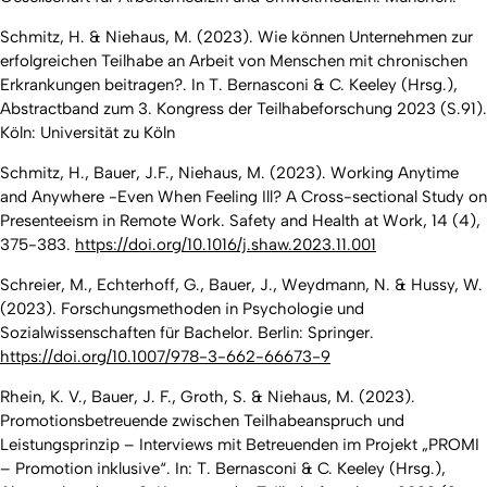
Schmitz, H. & Niehaus, M. (2023).
Wie können Unternehmen zur
erfolgreichen Teilhabe an Arbeit von Menschen mit chronischen
Erkrankungen beitragen?
. In T. Bernasconi & C. Keeley (Hrsg.),
Abstractband zum 3. Kongress der Teilhabeforschung 2023 (S.91).
Köln: Universität zu Köln
Schmitz, H., Bauer, J.F., Niehaus, M. (2023). Working Anytime
and Anywhere -Even When Feeling Ill? A Cross-sectional Study on
Presenteeism in Remote Work.
Safety and Health at Work, 14
(4),
375-383.
https://doi.org/10.1016/j.shaw.2023.11.001
Schreier, M., Echterhoff, G., Bauer, J., Weydmann, N. & Hussy, W.
(2023). Forschungsmethoden in Psychologie und
Sozialwissenschaften für Bachelor. Berlin: Springer.
https://doi.org/10.1007/978-3-662-66673-9
Rhein, K. V., Bauer, J. F., Groth, S. & Niehaus, M. (2023).
Promotionsbetreuende zwischen Teilhabeanspruch und
Leistungsprinzip – Interviews mit Betreuenden im Projekt „PROMI
– Promotion inklusive“. In: T. Bernasconi & C. Keeley (Hrsg.),