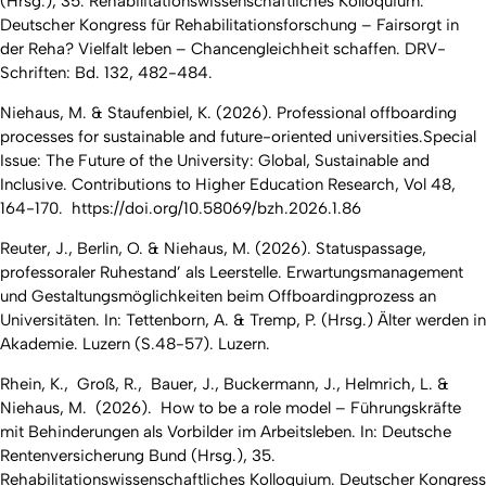
(Hrsg.), 35. Rehabilitationswissenschaftliches Kolloquium.
Deutscher Kongress für Rehabilitationsforschung – Fairsorgt in
der Reha? Vielfalt leben – Chancengleichheit schaffen. DRV-
Schriften: Bd. 132, 482-484.
Niehaus, M. & Staufenbiel, K. (2026). Professional offboarding
processes for sustainable and future-oriented universities.Special
Issue: The Future of the University: Global, Sustainable and
Inclusive. Contributions to Higher Education Research, Vol 48,
164-170. https://doi.org/10.58069/bzh.2026.1.86
Reuter, J., Berlin, O. & Niehaus, M. (2026). Statuspassage,
professoraler Ruhestand’ als Leerstelle. Erwartungsmanagement
und Gestaltungsmöglichkeiten beim Offboardingprozess an
Universitäten. In: Tettenborn, A. & Tremp, P. (Hrsg.) Älter werden in
Akademie. Luzern (S.48-57). Luzern.
Rhein, K., Groß, R., Bauer, J., Buckermann, J., Helmrich, L. &
Niehaus, M. (2026). How to be a role model – Führungskräfte
mit Behinderungen als Vorbilder im Arbeitsleben. In: Deutsche
Rentenversicherung Bund (Hrsg.), 35.
Rehabilitationswissenschaftliches Kolloquium. Deutscher Kongress