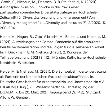
Groth, S., Niehaus, M., Dahmen, B. & Staufenbiel, K. (2020).
Aktionsplan Inklusion: Einblicke in die Praxis einer
partizipationsorientierten Diversitätsstrategie an Hochschulen.
Zeitschrift für Diversitätsforschung und -management (Von
„Diversity Management“ zu „Diversity und Inclusion“?), 2/2020
, S.
200-204
Heide, M.; Hagen, B.; Otto-Albrecht, M.; Bauer, J. und Niehaus, M.
(2021). Auswirkungen der Corona-Pandemie auf die ambulante
berufliche Rehabilitation und die Folgen für die Teilhabe an Arbeit.
In: F. Dieckmann & M. Niehaus (Hrsg.),
2. Kongress der
Teilhabeforschung 2021
(S. 112), Münster: Katholische Hochschule
Nordrhein-Westfalen.
Heide, M. & Niehaus, M. (2021). Die Schwerbehindertenvertretung
als Partnerin der betrieblichen Gesundheitsakteur*innen. In:
Deutsche Gesellschaft für Arbeitsmedizin und Umweltmedizin e.V.
(DGAUM) (Hrsg.),
61. Wissenschaftliche Jahrestagung der
DGAUM 17. bis 20. März 2021. Tagungsband
(S. 142)
.
Stuttgart:
Alfons W. Gentner.