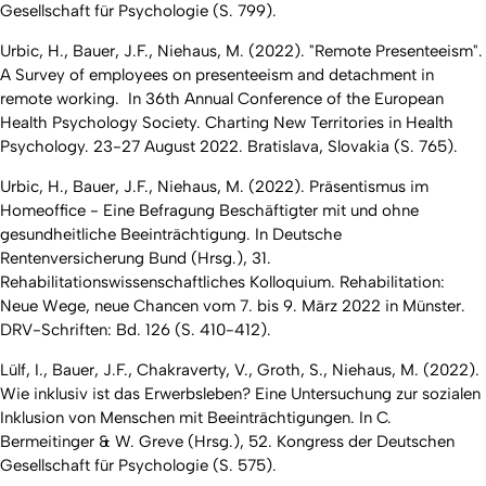
Gesellschaft für Psychologie (S. 799).
Urbic, H., Bauer, J.F., Niehaus, M. (2022).
"Remote Presenteeism".
A Survey of employees on presenteeism and detachment in
remote working.
In 36th Annual Conference of the European
Health Psychology Society. Charting New Territories in Health
Psychology. 23-27 August 2022. Bratislava, Slovakia (S. 765).
Urbic, H., Bauer, J.F., Niehaus, M. (2022).
Präsentismus im
Homeoffice - Eine Befragung Beschäftigter mit und ohne
gesundheitliche Beeinträchtigung.
In Deutsche
Rentenversicherung Bund (Hrsg.), 31.
Rehabilitationswissenschaftliches Kolloquium. Rehabilitation:
Neue Wege, neue Chancen vom 7. bis 9. März 2022 in Münster.
DRV-Schriften: Bd. 126 (S. 410-412).
Lülf, I., Bauer, J.F., Chakraverty, V., Groth, S., Niehaus, M. (2022).
Wie inklusiv ist das Erwerbsleben? Eine Untersuchung zur sozialen
Inklusion von Menschen mit Beeinträchtigungen. In C.
Bermeitinger & W. Greve (Hrsg.), 52. Kongress der Deutschen
Gesellschaft für Psychologie (S. 575).