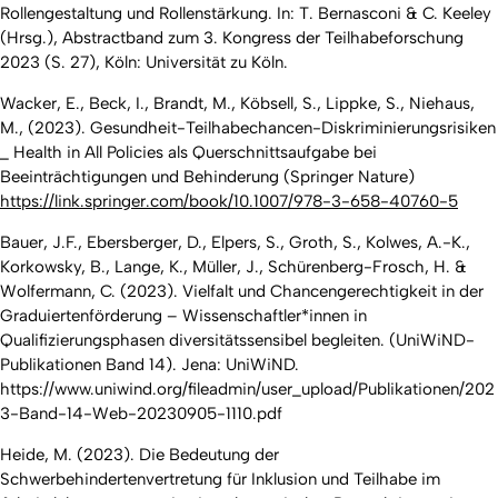
Rollengestaltung und Rollenstärkung. In: T. Bernasconi & C. Keeley
(Hrsg.), Abstractband zum 3. Kongress der Teilhabeforschung
2023 (S. 27), Köln: Universität zu Köln.
Wacker, E., Beck, I., Brandt, M., Köbsell, S., Lippke, S., Niehaus,
M., (2023). Gesundheit-Teilhabechancen-Diskriminierungsrisiken
_ Health in All Policies als Querschnittsaufgabe bei
Beeinträchtigungen und Behinderung (Springer Nature)
https://link.springer.com/book/10.1007/978-3-658-40760-5
Bauer, J.F., Ebersberger, D., Elpers, S., Groth, S., Kolwes, A.-K.,
Korkowsky, B., Lange, K., Müller, J., Schürenberg-Frosch, H. &
Wolfermann, C. (2023).
Vielfalt und Chancengerechtigkeit in der
Graduiertenförderung – Wissenschaftler*innen in
Qualifizierungsphasen diversitätssensibel begleiten.
(UniWiND-
Publikationen Band 14). Jena: UniWiND.
https://www.uniwind.org/fileadmin/user_upload/Publikationen/202
3-Band-14-Web-20230905-1110.pdf
Heide, M. (2023). Die Bedeutung der
Schwerbehindertenvertretung für Inklusion und Teilhabe im