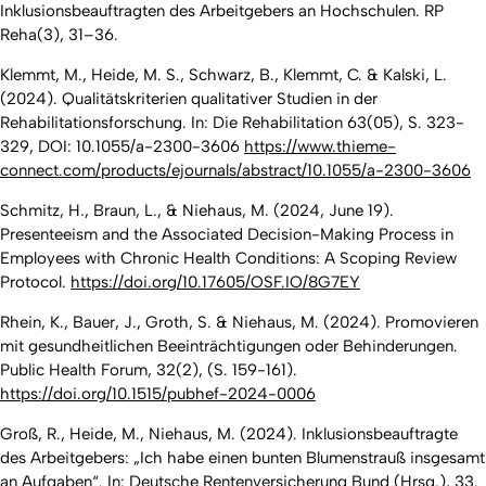
Inklusionsbeauftragten des Arbeitgebers an Hochschulen. RP
Reha(3), 31–36.
Klemmt, M., Heide, M. S., Schwarz, B., Klemmt, C. & Kalski, L.
(2024). Qualitätskriterien qualitativer Studien in der
Rehabilitationsforschung. In: Die Rehabilitation 63(05), S. 323-
329, DOI: 10.1055/a-2300-3606
https://www.thieme-
connect.com/products/ejournals/abstract/10.1055/a-2300-3606
Schmitz, H., Braun, L., & Niehaus, M. (2024, June 19).
Presenteeism and the Associated Decision-Making Process in
Employees with Chronic Health Conditions: A Scoping Review
Protocol.
https://doi.org/10.17605/OSF.IO/8G7EY
Rhein, K., Bauer, J., Groth, S. & Niehaus, M. (2024). Promovieren
mit gesundheitlichen Beeinträchtigungen oder Behinderungen.
Public Health Forum
,
32
(2), (S. 159-161).
https://doi.org/10.1515/pubhef-2024-0006
Groß, R., Heide, M., Niehaus, M. (2024). Inklusionsbeauftragte
des Arbeitgebers: „Ich habe einen bunten Blumenstrauß insgesamt
an Aufgaben“. In: Deutsche Rentenversicherung Bund (Hrsg.), 33.