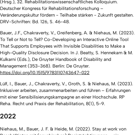
(Hrsg.), 32. Rehabilitationswissenschaftliches Kolloquium.
Deutscher Kongress für Rehabilitationsforschung –
Veränderungskultur fördern - Teilhabe stärken - Zukunft gestalten.
DRV-Schriften: Bd. 126, S. 46-48.
Bauer, J.F., Chakraverty, V., Greifenberg, A. & Niehaus, M. (2023).
To Tell or Not to Tell? Co-Developing an Interactive Online Tool
That Supports Employees with Invisible Disabilities to Make a
High-Quality Disclosure Decision. In J. Beatty, S. Hennekam & M.
Kulkarni (Eds.),
De Gruyter Handbook of Disability and
Management
(353-368). Berlin: De Gruyter.
https://doi.org/10.1515/9783110743647-022
Lülf, I., Bauer, J., Chakraverty, V., Groth, S. & Niehaus, M. (2023).
Inklusiver arbeiten, zusammenarbeiten und führen – Erfahrungen
mit einer Sensibilisierungskampagne an einer Hochschule.
RP
Reha. Recht und Praxis der Rehabilitation, 8
(1), 5-9.
2022
Niehaus, M., Bauer, J. F. & Heide, M. (2022). Stay at work von