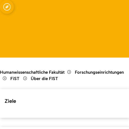
kulturelle Studien
Open quicklink menu
Open language switch
Close menu
Open menu
Humanwissenschaftliche Fakultät
Forschungseinrichtungen
FiST
Über die FIST
Ziele