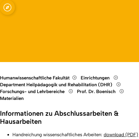
mit
Open quicklink menu
örperlichen und
Open language switch
Close menu
Open menu
Humanwissenschaftliche Fakultät
Einrichtungen
Department Heilpädagogik und Rehabilitation (DHR)
Forschungs- und Lehrbereiche
Prof. Dr. Boenisch
Materialien
Informationen zu Abschlussarbeiten &
Hausarbeiten
Handreichung wissenschaftliches Arbeiten:
download (PDF)