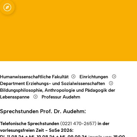
mit dem
Open quicklink menu
Open language switch
Close menu
Open menu
 Heterogenität
Humanwissenschaftliche Fakultät
Einrichtungen
Department Erziehungs- und Sozialwissenschaften
Bildungsphilosophie, Anthropologie und Pädagogik der
Lebensspanne
Professur Audehm
Sprechstunden Prof. Dr. Audehm:
Telefonische Sprechstunden
(0221 470-2657)
in der
vorlesungsfreien Zeit - SoSe 2026:
Di. 11.08.26 + Mi. 19.08.26 + Mi. 09.09.26
jeweils von:
15:00 -