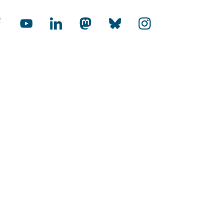
rnational
-Audit Internationalisierung
toffene Hochschulen
HR Excellence in Research