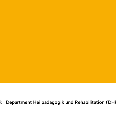
Open language switch
Close menu
Open menu
Department Heilpädagogik und Rehabilitation (D