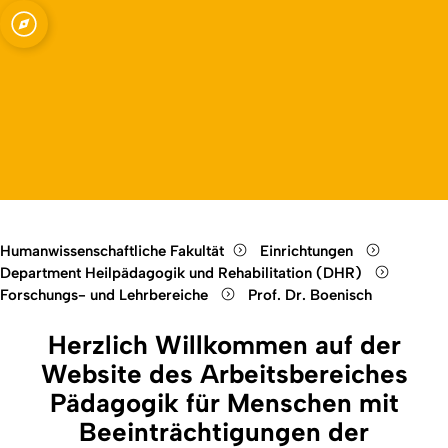
mit
Open quicklink menu
örperlichen und
Open language switch
Close menu
Open menu
Humanwissenschaftliche Fakultät
Einrichtungen
Department Heilpädagogik und Rehabilitation (DHR)
Forschungs- und Lehrbereiche
Prof. Dr. Boenisch
Herzlich Willkommen auf der
Website des Arbeitsbereiches
Pädagogik für Menschen mit
Beeinträchtigungen der