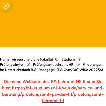
senschaften
Open quicklink menu
Open language switch
Close menu
Open menu
Humanwissenschaftliche Fakultät
Studium
Prüfungsämter
Prüfungsamt Lehramt HF
Änderungen
im Unterrichtsfach B.A. Pädagogik (LA Gym/Ge) WiSe 2022/23
Die neue Webseite des PA Lehramt HF finden Sie
hier:
https://hf-studium.uni-koeln.de/service-und-
beratung/pruefungsamt-pa-der-hf/pruefungsamt-
lehramt-hf