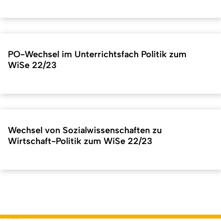
PO-Wechsel im Unterrichtsfach Politik zum
WiSe 22/23
Wechsel von Sozialwissenschaften zu
Wirtschaft-Politik zum WiSe 22/23
Kurzadresse (Shortlink) dieser Seite:
42163
(
https://hf.uni-
Back
koeln.de/42163
). Zuletzt geändert am 28.04.2026 |
verantwortlich: Online-Redaktion