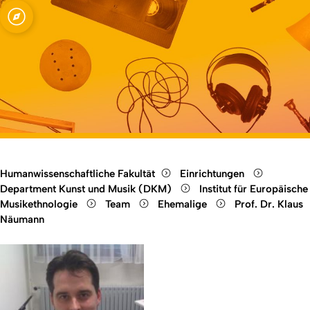
Musikethnologie
Open quicklink menu
Open language switch
Close menu
Open menu
Humanwissenschaftliche Fakultät
Einrichtungen
Department Kunst und Musik (DKM)
Institut für Europäische
Musikethnologie
Team
Ehemalige
Prof. Dr. Klaus
Näumann