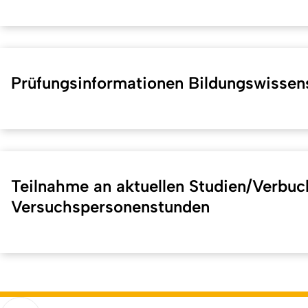
Prüfungsinformationen Bildungswissen
Teilnahme an aktuellen Studien/Verbu
Versuchspersonenstunden
Kurzadresse (Shortlink) dieser Seite:
39243
(
https://hf.uni-