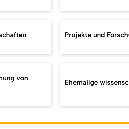
schaften
Projekte und Forsc
chung von
Ehemalige wissensc
koeln.de/39243
). Zuletzt geändert am 29.07.2026 | verantwort