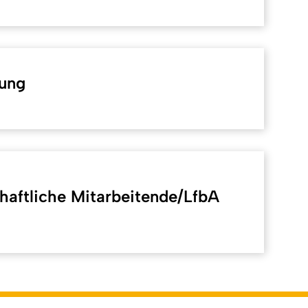
hung
haftliche Mitarbeitende/LfbA
Back to top
lich: Online-Redaktion