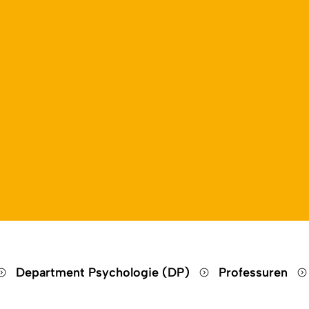
Open language switch
Close menu
Open menu
Department Psychologie (DP)
Professuren