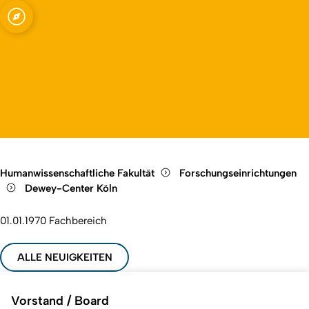
 (Dewey Center)
Open quicklink menu
Open language switch
Close menu
Open menu
Humanwissenschaftliche Fakultät
Forschungseinrichtungen
Dewey-Center Köln
01.01.1970
Fachbereich
ALLE NEUIGKEITEN
Vorstand / Board