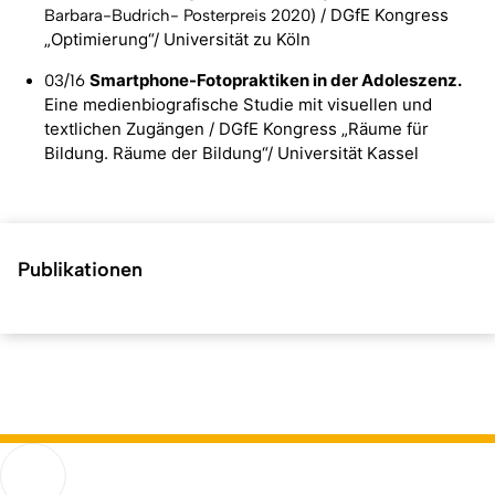
) / DGfE Kongress
Barbara-Budrich- Posterpreis 2020
„Optimierung“/ Universität zu Köln
Smartphone-Fotopraktiken in der Adoleszenz.
03/16
Eine medienbiografische Studie mit visuellen und
textlichen Zugängen
/ DGfE Kongress „Räume für
Bildung. Räume der Bildung“/ Universität Kassel
Publikationen
Kurzadresse (Shortlink) dieser Seite:
43153
(
https://hf.uni-
Back
koeln.de/43153
). Zuletzt geändert am 01.04.2026 |
verantwortlich: Online-Redaktion
Humanwissenschaftliche Fakultät
Go to homepage