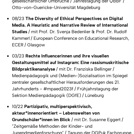
gesellschaftlicher Umbrüche / Jahrestagung der QBBF /
Otto-von-Guericke-Universität Magdeburg
08/23
The Diversity of Ethical Perspectives on Digital
Media. A Heuristic and Narrative Review of International
Studies
/ mit Prof. Dr. Svenja Bedenlier & Prof. Dr. Rudolf
Kammerl / European Conference on Educational Research,
ECER / Glasgow
03/23
Rechte Influencerinnen und ihre visuellen
Gestaltungsmittel auf Instagram: Eine rassismuskritische
Bildpraktikenanalyse
/ mit Dr. Franziska Bellinger /
Medienpädagogik und (Medien-)Sozialisation im Spiegel
zentraler gesellschaftlicher Herausforderungen des 21.
Jahrhunderts - #mpaed2023f / Frühjahrstagung der
Sektion Medienpädagogik (DGfE) / Lüneburg
10/22
Partizipativ, multiperspektivisch,
akteur*innenorientiert – Lebenswelten von
Grundschüler*innen im Blick
/ mit Dr. Susanne Eggert /
"Zeitgemäße Methoden der Kinder- und
Jugendmedienforschung" / Tagung der DGPuk Fachgruppe