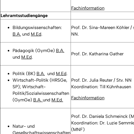
Fachinformation
Lehramtsstudiengänge
Bildungswissenschaften:
Prof. Dr. Sina-Mareen Köhler / s
B.A.
und
M.Ed
.
NN.
Pädagogik (GymGe)
B.A.
Prof. Dr. Katharina Gather
und
M.Ed
.
Politik (BK)
B.A.
und
M.Ed
.
Wirtschaft-Politik (HRSGe,
Prof. Dr. Julia Reuter / Stv. NN
SP); Wirtschaft-
Koordination: Till Kühnhausen
Politik/Sozialwissenschaften
Fachinformation
(GymGe)
B.A.
und
M.Ed.
Prof. Dr. Daniela Schmeinck (
Koordination: Dr. Luzie Semmle
Natur- und
(MNF)
Gesellschaftswissenschaften