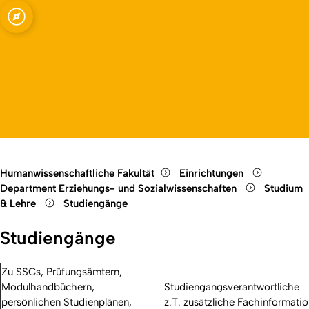
nschaften
Open quicklink menu
Open language switch
Close menu
Open menu
Humanwissenschaftliche Fakultät
Einrichtungen
Department Erziehungs- und Sozialwissenschaften
Studium
& Lehre
Studiengänge
Studiengänge
Zu SSCs, Prüfungsämtern,
Modulhandbüchern,
Studiengangsverantwortliche
persönlichen Studienplänen,
z.T. zusätzliche Fachinformati