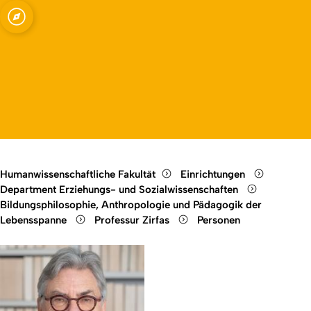
ssenschaften -
Open quicklink menu
Open language switch
Close menu
Open menu
Humanwissenschaftliche Fakultät
Einrichtungen
Department Erziehungs- und Sozialwissenschaften
Bildungsphilosophie, Anthropologie und Pädagogik der
Lebensspanne
Professur Zirfas
Personen