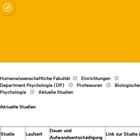
Open quicklink menu
Open language switc
Close menu
Open menu
Humanwissenschaftliche Fakultät
Einrichtungen
Department Psychologie (DP)
Professuren
Biologische
Psychologie
Aktuelle Studien
Aktuelle Studien
Dauer und
Studie
Laufzeit
Link zur Studie
Aufwandsentschädigung