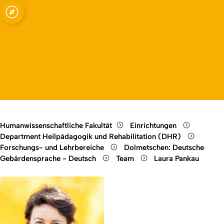
chen
Open quicklink menu
Open language switch
Close menu
Open menu
Humanwissenschaftliche Fakultät
Einrichtungen
Department Heilpädagogik und Rehabilitation (DHR)
Forschungs- und Lehrbereiche
Dolmetschen: Deutsche
Gebärdensprache - Deutsch
Team
Laura Pankau