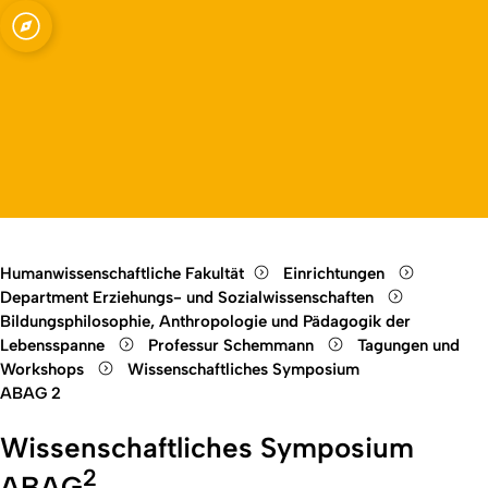
ssenschaften -
Open quicklink menu
Open language switch
Close menu
Open menu
Humanwissenschaftliche Fakultät
Einrichtungen
Department Erziehungs- und Sozialwissenschaften
Bildungsphilosophie, Anthropologie und Pädagogik der
Lebensspanne
Professur Schemmann
Tagungen und
Workshops
Wissenschaftliches Symposium
ABAG 2
Wissenschaftliches Symposium
2
ABAG