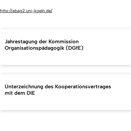
http://abag2.uni-koeln.de/
Jahrestagung der Kommission
Organisationspädagogik (DGfE)
Unterzeichnung des Kooperationsvertrages
mit dem DIE
Kurzadresse (Shortlink) dieser Seite:
40151
(
https://hf.uni-
Back
koeln.de/40151
). Zuletzt geändert am 06.05.2024 |
verantwortlich: Online-Redaktion