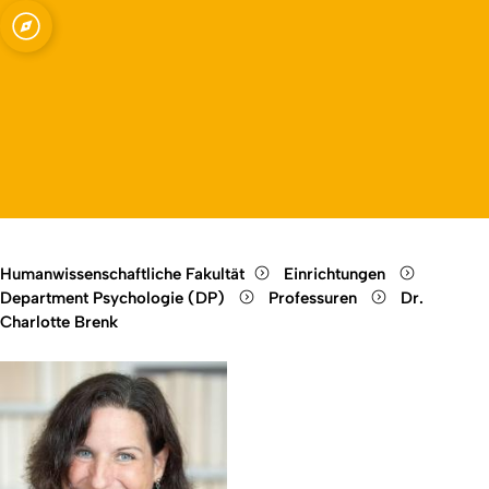
uranbindung
Open quicklink menu
Open language switch
Close menu
Open menu
Humanwissenschaftliche Fakultät
Einrichtungen
Department Psychologie (DP)
Professuren
Dr.
Charlotte Brenk