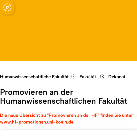
Fakultät
Open quicklink menu
Open language switch
Close menu
Open menu
Humanwissenschaftliche Fakultät
Fakultät
Dekanat
Promovieren an der
Humanwissenschaftlichen Fakultät
Die neue Übersicht zu "Promovieren an der HF" finden Sie unter
www.hf-promotionen.uni-koeln.de
.