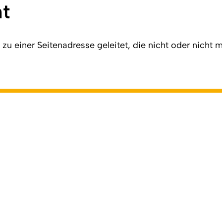
ht
u einer Seitenadresse geleitet, die nicht oder nicht me
ln.de/404
). Zuletzt geändert am 01.01.2026 | verantwortlich: 
dierende
Veranstaltungssysteme
ILIAS
KLIPS
So