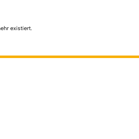
hr existiert.
Back to top
Online-Redaktion
cial Media