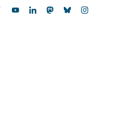
rnational
-Audit Internationalisierung
toffene Hochschulen
HR Excellence in Research