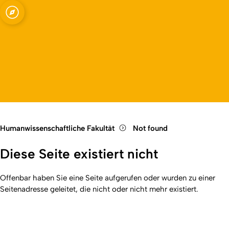
Fakultät
Open quicklink menu
Open language switch
Close menu
Open menu
Humanwissenschaftliche Fakultät
Not found
Diese Seite existiert nicht
Offenbar haben Sie eine Seite aufgerufen oder wurden zu einer
Seitenadresse geleitet, die nicht oder nicht mehr existiert.
Kurzadresse (Shortlink) dieser Seite:
404
(
https://hf.uni-
Back
koeln.de/404
). Zuletzt geändert am 01.01.2026 | verantwortlich: