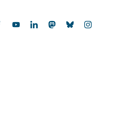
cial Media
rnational
-Audit Internationalisierung
toffene Hochschulen
HR Excellence in Research