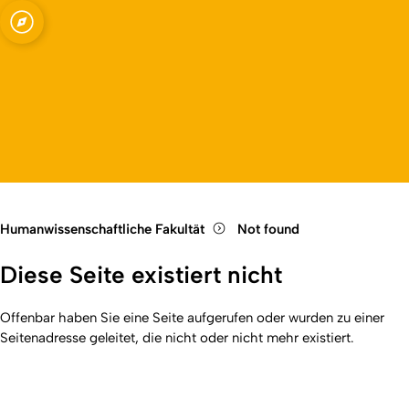
Fakultät
Open quicklink menu
Open language switch
Close menu
Open menu
Humanwissenschaftliche Fakultät
Not found
Diese Seite existiert nicht
Offenbar haben Sie eine Seite aufgerufen oder wurden zu einer
Seitenadresse geleitet, die nicht oder nicht mehr existiert.
Kurzadresse (Shortlink) dieser Seite:
404
(
https://hf.uni-
Back
koeln.de/404
). Zuletzt geändert am 01.01.2026 | verantwortlich: