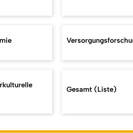
omie
Versorgungsforschu
rkulturelle
Gesamt (Liste)
koeln.de/40568
). Zuletzt geändert am 08.05.2026 | verantwor