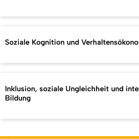
Soziale Kognition und Verhaltensökon
Inklusion, soziale Ungleichheit und inte
Bildung
Kurzadresse (Shortlink) dieser Seite:
40568
(
https://hf.uni-