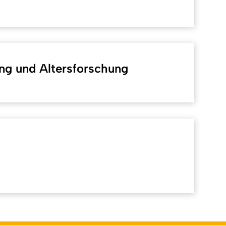
ng und Altersforschung
Back to top
tlich: Online-Redaktion