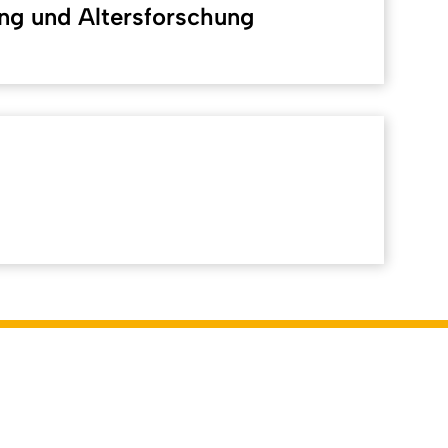
ng und Altersforschung
Back to top
tlich: Online-Redaktion