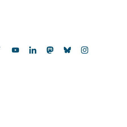
cial Media
rnational
-Audit Internationalisierung
toffene Hochschulen
HR Excellence in Research