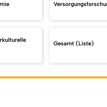
omie
Versorgungsforschu
rkulturelle
Gesamt (Liste)
koeln.de/40568
). Zuletzt geändert am 08.05.2026 | verantwor