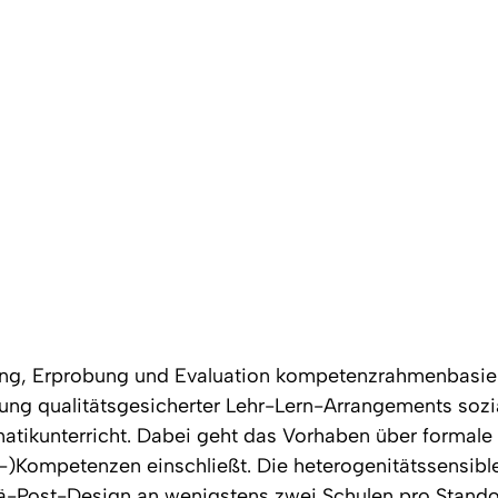
klung, Erprobung und Evaluation kompetenzrahmenbasie
ng qualitätsgesicherter Lehr-Lern-Arrangements sozial-
tikunterricht. Dabei geht das Vorhaben über formal
Kompetenzen einschließt. Die heterogenitätssensible
ä-Post-Design an wenigstens zwei Schulen pro Standor