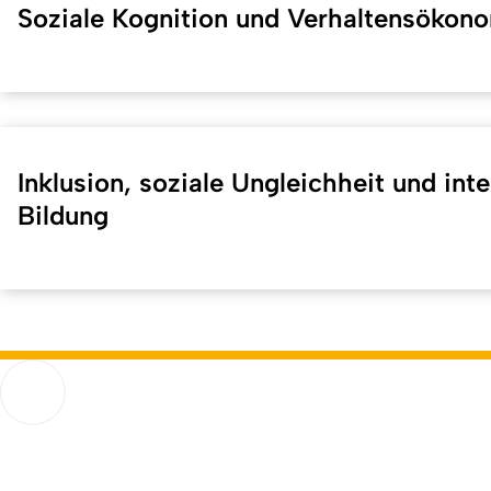
Soziale Kognition und Verhaltensökon
Inklusion, soziale Ungleichheit und inte
Bildung
Kurzadresse (Shortlink) dieser Seite:
40568
(
https://hf.uni-
Humanwissenschaftliche Fakultät
Go to homepage