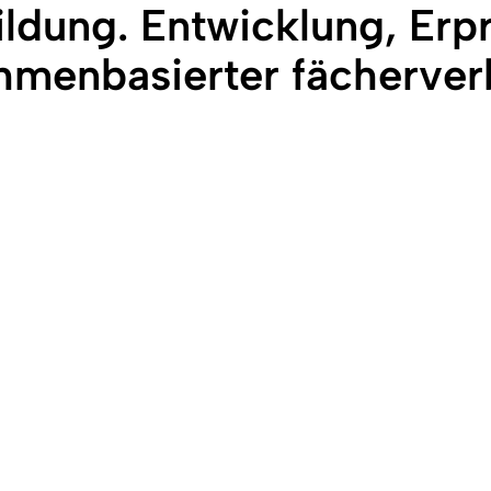
bildung. Entwicklung, Er
hmenbasierter fächerver