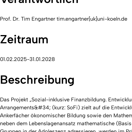
Prof. Dr. Tim Engartner tim.engartner[uk]uni-koeln.de
Zeitraum
01.02.2025-31.01.2028
Beschreibung
Das Projekt „Sozial-inklusive Finanzbildung. Entwic
Arrangements&#34; (kurz: SoFi) zielt auf die Entwicklu
Ankerfächer ökonomischer Bildung sowie den Mathema
neben dem Lebenslagenansatz mathematische (Basis-)
Gruppen in der Adoleszenz adressieren, werden im Pr