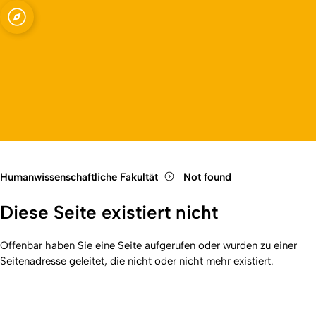
Fakultät
Open quicklink menu
Open language switch
Close menu
Open menu
Humanwissenschaftliche Fakultät
Not found
Diese Seite existiert nicht
Offenbar haben Sie eine Seite aufgerufen oder wurden zu einer
Seitenadresse geleitet, die nicht oder nicht mehr existiert.
Kurzadresse (Shortlink) dieser Seite:
404
(
https://hf.uni-
Back
koeln.de/404
). Zuletzt geändert am 01.01.2026 | verantwortlich: