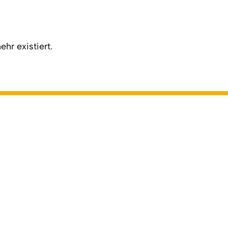
hr existiert.
Back to top
Online-Redaktion
cial Media