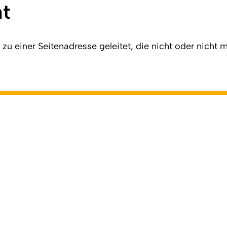
ht
u einer Seitenadresse geleitet, die nicht oder nicht me
ln.de/404
). Zuletzt geändert am 01.01.2026 | verantwortlich: 
dierende
Veranstaltungssysteme
ILIAS
KLIPS
So