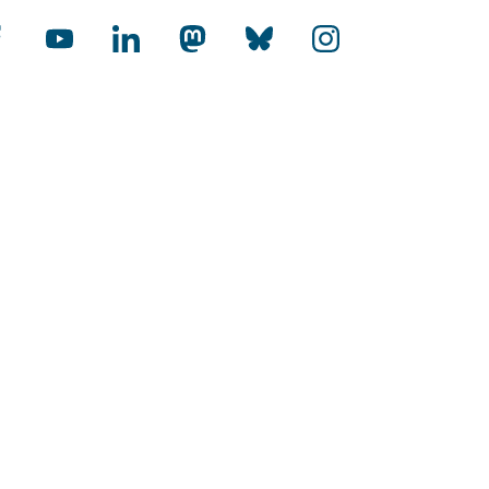
rnational
-Audit Internationalisierung
toffene Hochschulen
HR Excellence in Research