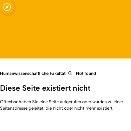
Fakultät
Open quicklink menu
Open language switch
Close menu
Open menu
Humanwissenschaftliche Fakultät
Not found
Diese Seite existiert nicht
Offenbar haben Sie eine Seite aufgerufen oder wurden zu einer
Seitenadresse geleitet, die nicht oder nicht mehr existiert.
Kurzadresse (Shortlink) dieser Seite:
404
(
https://hf.uni-
Back
koeln.de/404
). Zuletzt geändert am 01.01.2026 | verantwortlich: