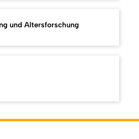
ng und Altersforschung
Back to top
tlich: Online-Redaktion