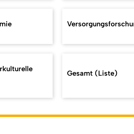
omie
Versorgungsforschu
rkulturelle
Gesamt (Liste)
koeln.de/40568
). Zuletzt geändert am 08.05.2026 | verantwor