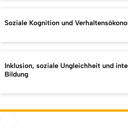
Soziale Kognition und Verhaltensökon
Inklusion, soziale Ungleichheit und inte
Bildung
Kurzadresse (Shortlink) dieser Seite:
40568
(
https://hf.uni-
Humanwissenschaftliche Fakultät
Go to homepage