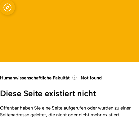
Fakultät
Open quicklink menu
Open language switch
Close menu
Open menu
Humanwissenschaftliche Fakultät
Not found
Diese Seite existiert nicht
Offenbar haben Sie eine Seite aufgerufen oder wurden zu einer
Seitenadresse geleitet, die nicht oder nicht mehr existiert.
Kurzadresse (Shortlink) dieser Seite:
404
(
https://hf.uni-
Back
koeln.de/404
). Zuletzt geändert am 01.01.2026 | verantwortlich: